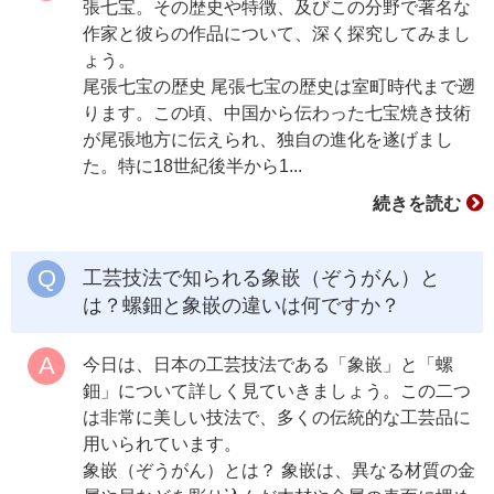
張七宝。その歴史や特徴、及びこの分野で著名な
作家と彼らの作品について、深く探究してみまし
ょう。
尾張七宝の歴史 尾張七宝の歴史は室町時代まで遡
ります。この頃、中国から伝わった七宝焼き技術
が尾張地方に伝えられ、独自の進化を遂げまし
た。特に18世紀後半から1...
続きを読む
工芸技法で知られる象嵌（ぞうがん）と
は？螺鈿と象嵌の違いは何ですか？
今日は、日本の工芸技法である「象嵌」と「螺
鈿」について詳しく見ていきましょう。この二つ
は非常に美しい技法で、多くの伝統的な工芸品に
用いられています。
象嵌（ぞうがん）とは？ 象嵌は、異なる材質の金