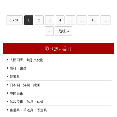
1 / 10
1
2
3
4
5
...
10
...
»
最後 »
取り扱い品目
人間国宝・無形文化財
掛軸・書画
茶道具
日本画・洋画・絵画
中国美術
仏教美術・仏具・仏像
書道具・華道具・香道具