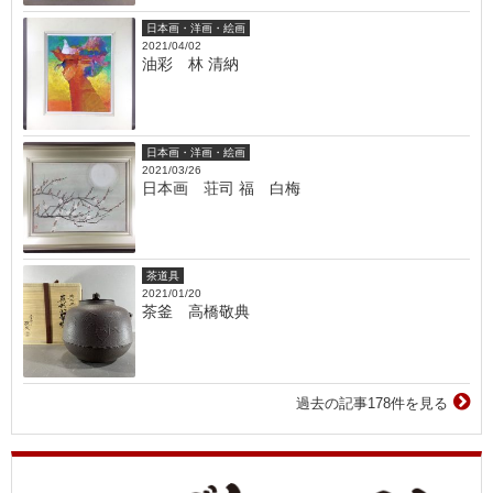
日本画・洋画・絵画
2021/04/02
油彩 林 清納
日本画・洋画・絵画
2021/03/26
日本画 荘司 福 白梅
茶道具
2021/01/20
茶釜 高橋敬典
過去の記事178件を見る