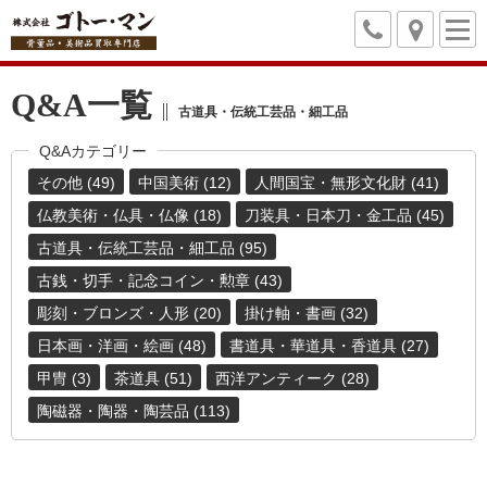
Q&A一覧
古道具・伝統工芸品・細工品
Q&Aカテゴリー
その他 (49)
中国美術 (12)
人間国宝・無形文化財 (41)
仏教美術・仏具・仏像 (18)
刀装具・日本刀・金工品 (45)
古道具・伝統工芸品・細工品 (95)
古銭・切手・記念コイン・勲章 (43)
彫刻・ブロンズ・人形 (20)
掛け軸・書画 (32)
日本画・洋画・絵画 (48)
書道具・華道具・香道具 (27)
甲冑 (3)
茶道具 (51)
西洋アンティーク (28)
陶磁器・陶器・陶芸品 (113)