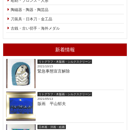
彫刻・ブロンズ・人形
陶磁器・陶器・陶芸品
刀装具・日本刀・金工品
古銭・古い切手・海外メダル
新着情報
リトグラフ・木版画・シルクスクリーン
2021/10/15
緊急事態宣言解除
リトグラフ・木版画・シルクスクリーン
2021/05/13
版画 平山郁夫
日本画・洋画・絵画