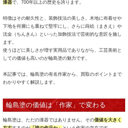
漆器
で、700年以上の歴史を誇ります。
特徴はその耐久性と、装飾技法の美しさ。木地に布着せや
下地を何層にも重ねて堅牢にし、さらに蒔絵（まきえ）や
沈金（ちんきん）といった加飾技法で芸術的な意匠を施し
ます。
使うほどに美しさが増す実用品でありながら、工芸美術と
しての価値も高いのが輪島塗の魅力です。
本記事では、輪島塗の有名作家から、買取のポイントまで
わかりやすく解説します。
輪島塗の価値は「作家」で変わる
輪島塗は、ただの漆器ではありません。その
価値を大きく
左右
するのが
「誰の作品か」
という作家の存在です。