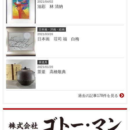
2021/04/02
油彩 林 清納
日本画・洋画・絵画
2021/03/26
日本画 荘司 福 白梅
茶道具
2021/01/20
茶釜 高橋敬典
過去の記事178件を見る