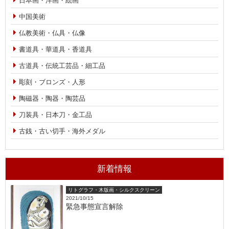
日本画・洋画・絵画
中国美術
仏教美術・仏具・仏像
書道具・華道具・香道具
古道具・伝統工芸品・細工品
彫刻・ブロンズ・人形
陶磁器・陶器・陶芸品
刀装具・日本刀・金工品
古銭・古い切手・海外メダル
新着情報
リトグラフ・木版画・シルクスクリーン
2021/10/15
緊急事態宣言解除