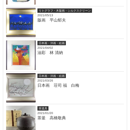
リトグラフ・木版画・シルクスクリーン
2021/05/13
版画 平山郁夫
日本画・洋画・絵画
2021/04/02
油彩 林 清納
日本画・洋画・絵画
2021/03/26
日本画 荘司 福 白梅
茶道具
2021/01/20
茶釜 高橋敬典