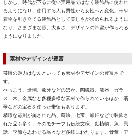
しかし、時代が下るに従い実用品ではなく装飾品に使われ
るようになり、使用する人も男性から女性へと変化。帯や
着物を引き立てる装飾品として美しさが求められるように
なり、さまざまな形、大きさ、デザインの帯留が作られる
ようになりました。
素材やデザインが豊富
帯留の魅力はなんといっても素材やデザインの豊富さで
す。
べっこう、珊瑚、象牙などのほか、陶磁器、漆器、ガラ
ス、木、金属など多種多様な素材で作られているほか、翡
翠などの宝石を使った帯留もあります。
精緻な彫刻が施された品、蒔絵、七宝、螺鈿などで装飾さ
れた品も多く、そのモチーフも伝統文様、動植物、魚、民
話、季節を思わせる品々など多岐にわたります。骨董・ア