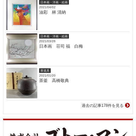
日本画・洋画・絵画
2021/04/02
油彩 林 清納
日本画・洋画・絵画
2021/03/26
日本画 荘司 福 白梅
茶道具
2021/01/20
茶釜 高橋敬典
過去の記事178件を見る