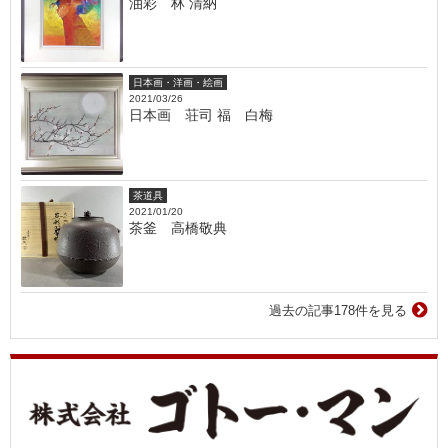
油彩 林 清納
日本画・洋画・絵画
2021/03/26
日本画 荘司 福 白梅
茶道具
2021/01/20
茶釜 高橋敬典
過去の記事178件を見る