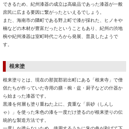
できるため、紀州漆器の成立は高級品であった漆器が一般
庶民に広まる要因に繋がったといえるでしょう。
また、海南市の隣町である野上町で漆が採れた、ヒノキや
楠などの木材が豊富だったということもあり、紀州の渋地
椀や紀州漆器は室町時代ごろから発展、普及したようで
す。
根来塗
根来塗りとは、現在の那賀郡岩出町にある「根来寺」で僧
侶たちが作っていた寺用の膳・椀・盆・厨子などの什器か
ら始まった漆器です。
黒漆を何層も塗り重ねた上に、貴重な「辰砂（しんし
ゃ）」を使った朱色の漆を一度だけ塗るのが根来塗りの伝
統的な製造方法です。
一度しか塗らないため、使用するうちに朱の色が剥げて下