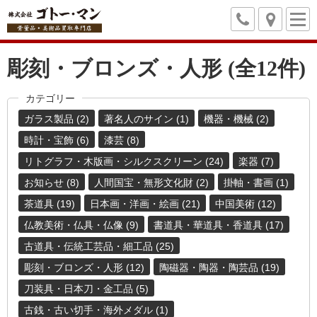
彫刻・ブロンズ・人形 (全12件)
カテゴリー
ガラス製品 (2)
著名人のサイン (1)
機器・機械 (2)
時計・宝飾 (6)
漆芸 (8)
リトグラフ・木版画・シルクスクリーン (24)
楽器 (7)
お知らせ (8)
人間国宝・無形文化財 (2)
掛軸・書画 (1)
茶道具 (19)
日本画・洋画・絵画 (21)
中国美術 (12)
仏教美術・仏具・仏像 (9)
書道具・華道具・香道具 (17)
古道具・伝統工芸品・細工品 (25)
彫刻・ブロンズ・人形 (12)
陶磁器・陶器・陶芸品 (19)
刀装具・日本刀・金工品 (5)
古銭・古い切手・海外メダル (1)