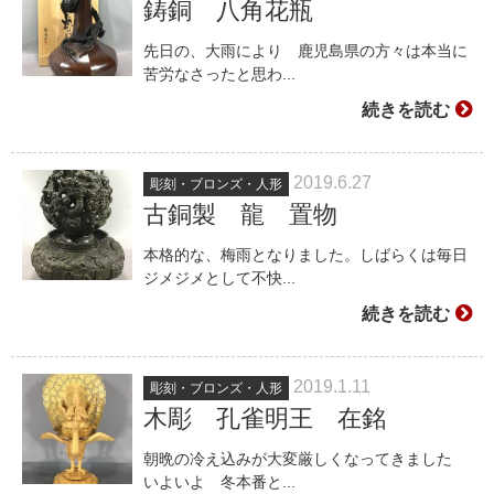
鋳銅 八角花瓶
先日の、大雨により 鹿児島県の方々は本当に
苦労なさったと思わ...
続きを読む
2019.6.27
彫刻・ブロンズ・人形
古銅製 龍 置物
本格的な、梅雨となりました。しばらくは毎日
ジメジメとして不快...
続きを読む
2019.1.11
彫刻・ブロンズ・人形
木彫 孔雀明王 在銘
朝晩の冷え込みが大変厳しくなってきました
いよいよ 冬本番と...