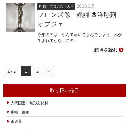
2018.2.5
彫刻・ブロンズ・人形
ブロンズ像 裸婦 西洋彫刻
オブジェ
今年の冬は なんて寒い冬なんでしょう 私が
生まれてから この...
続きを読む
1 / 2
1
2
»
取り扱い品目
人間国宝・無形文化財
掛軸・書画
茶道具