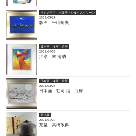
リトグラフ・木版画・シルクスクリーン
2021/05/13
版画 平山郁夫
日本画・洋画・絵画
2021/04/02
油彩 林 清納
日本画・洋画・絵画
2021/03/26
日本画 荘司 福 白梅
茶道具
2021/01/20
茶釜 高橋敬典