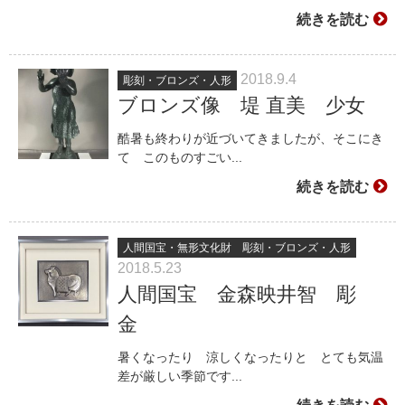
続きを読む
2018.9.4
彫刻・ブロンズ・人形
ブロンズ像 堤 直美 少女
酷暑も終わりが近づいてきましたが、そこにき
て このものすごい...
続きを読む
人間国宝・無形文化財
彫刻・ブロンズ・人形
2018.5.23
人間国宝 金森映井智 彫
金
暑くなったり 涼しくなったりと とても気温
差が厳しい季節です...