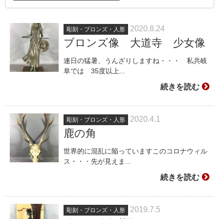
2020.8.24
彫刻・ブロンズ・人形
ブロンズ像 大道寺 少女像
連日の猛暑、うんざりしますね・・・ 私共岐
阜では 35度以上...
続きを読む
2020.4.1
彫刻・ブロンズ・人形
鹿の角
世界的に混乱に陥っていますこのコロナウィル
ス・・・先が見えま...
続きを読む
2019.7.5
彫刻・ブロンズ・人形