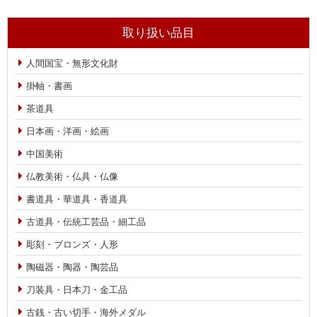
取り扱い品目
人間国宝・無形文化財
掛軸・書画
茶道具
日本画・洋画・絵画
中国美術
仏教美術・仏具・仏像
書道具・華道具・香道具
古道具・伝統工芸品・細工品
彫刻・ブロンズ・人形
陶磁器・陶器・陶芸品
刀装具・日本刀・金工品
古銭・古い切手・海外メダル