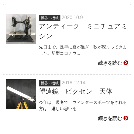
2020.10.9
機器・機械
アンティーク ミニチュアミ
シン
先日まで、足早に夏が過ぎ 秋が深まってきま
した。新型コロナウ...
続きを読む
2018.12.14
機器・機械
望遠鏡 ビクセン 天体
今年は、暖冬で ウィンタースポーツをされる
方は 淋しい思いを...
続きを読む