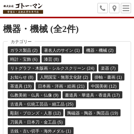
機器・機械 (全2件)
カテゴリー
ガラス製品 (2)
著名人のサイン (1)
機器・機械 (2)
時計・宝飾 (6)
漆芸 (8)
リトグラフ・木版画・シルクスクリーン (24)
楽器 (7)
お知らせ (8)
人間国宝・無形文化財 (2)
掛軸・書画 (1)
茶道具 (19)
日本画・洋画・絵画 (21)
中国美術 (12)
仏教美術・仏具・仏像 (9)
書道具・華道具・香道具 (17)
古道具・伝統工芸品・細工品 (25)
彫刻・ブロンズ・人形 (12)
陶磁器・陶器・陶芸品 (19)
刀装具・日本刀・金工品 (5)
古銭・古い切手・海外メダル (1)