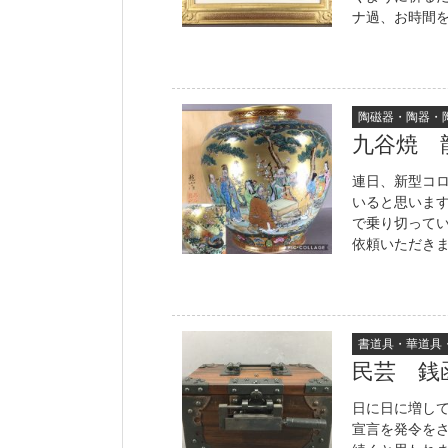
ナ過、お時間を頂
陶磁器・陶器・
九谷焼 
連日、新型コ
いると思いま
で乗り切って
依頼いただきま
書道具・華道具
民芸 
日に日に増し
宣言を発令を