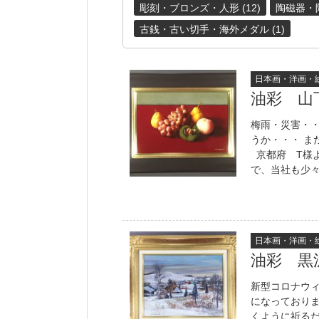
彫刻・ブロンズ・人形 (12)
陶磁器・陶
古銭・古い切手・海外メダル (1)
日本画・洋画・
油彩 山
梅雨・災害・
うか・・・ 
京都府 T様
で、当社も少々
日本画・洋画・
油彩 
新型コロナウ
になっており
くように祈る