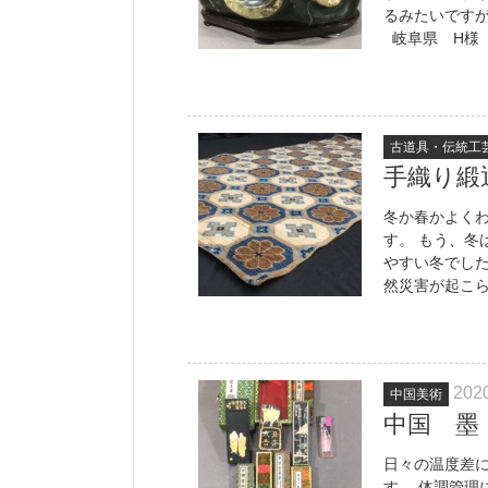
るみたいです
岐阜県 H様 
古道具・伝統工
手織り緞
冬か春かよくわ
す。 もう、
やすい冬でし
然災害が起こら
2020
中国美術
中国 墨
日々の温度差に
す。 体調管理