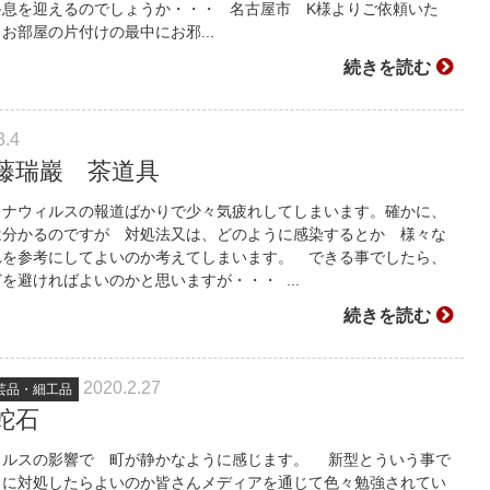
終息を迎えるのでしょうか・・・ 名古屋市 K様よりご依頼いた
お部屋の片付けの最中にお邪...
続きを読む
3.4
藤瑞巖 茶道具
ロナウィルスの報道ばかりで少々気疲れしてしまいます。確かに、
は分かるのですが 対処法又は、どのように感染するとか 様々な
れを参考にしてよいのか考えてしまいます。 できる事でしたら、
を避ければよいのかと思いますが・・・ ...
続きを読む
2020.2.27
芸品・細工品
蛇石
ィルスの影響で 町が静かなように感じます。 新型とういう事で
うに対処したらよいのか皆さんメディアを通じて色々勉強されてい