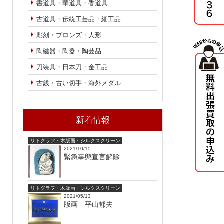
書道具・華道具・香道具
古道具・伝統工芸品・細工品
彫刻・ブロンズ・人形
陶磁器・陶器・陶芸品
刀装具・日本刀・金工品
古銭・古い切手・海外メダル
新着情報
リトグラフ・木版画・シルクスクリーン
2021/10/15
緊急事態宣言解除
リトグラフ・木版画・シルクスクリーン
2021/05/13
版画 平山郁夫