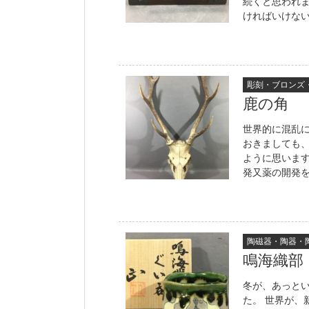
続くと思われ
ければいけない
彫刻・ブロンズ
鹿の角
世界的に混乱
おきましても
ように思いま
発又薬の開発を
陶磁器・陶器・
鳴海織部
冬が、あっと
た。 世界が