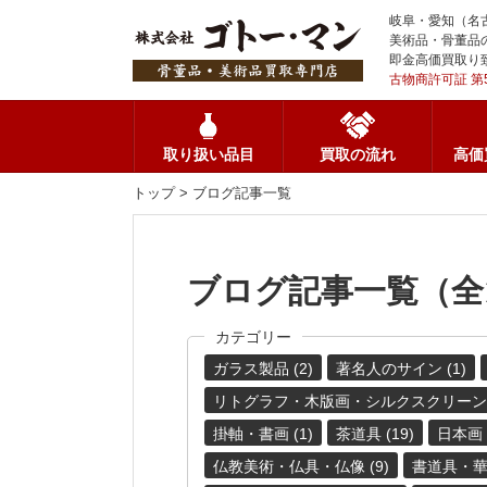
岐阜・愛知（名
美術品・骨董品
即金高価買取り
古物商許可証 第5
取り扱い品目
買取の流れ
高価
トップ
> ブログ記事一覧
ブログ記事一覧（全1
カテゴリー
ガラス製品 (2)
著名人のサイン (1)
リトグラフ・木版画・シルクスクリーン (
掛軸・書画 (1)
茶道具 (19)
日本画・
仏教美術・仏具・仏像 (9)
書道具・華道