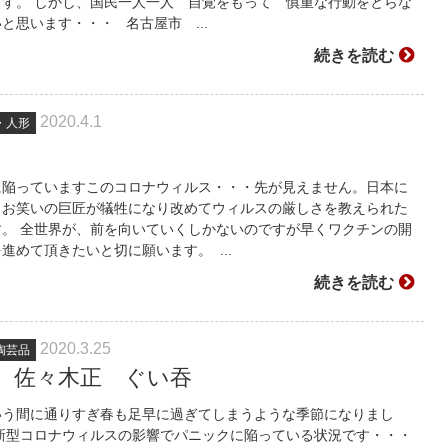
ます。 しかし、国民一人一人 自覚をもって 慎重な行動をとらな
と思います・・・ 名古屋市 ...
続きを読む
2020.4.1
・人形
に陥っていますこのコロナウィルス・・・先が見えません。日本に
、お笑いの巨匠が犠牲になり改めてウィルスの厳しさを教えられた
す。 全世界が、前を向いていくしかないのですが早くワクチンの開
進めて頂きたいと切に願います。 ...
続きを読む
2020.3.25
陶芸品
 佐々木正 ぐい吞
いう間に通りすぎ春も足早に過ぎてしまうような季節になりまし
、新型コロナウィルスの影響でパニックに陥っている状況です・・・