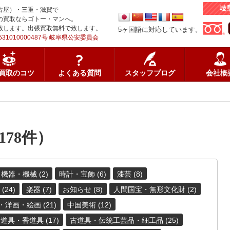
古屋）・三重・滋賀で
の買取ならゴトー・マンへ。
致します。出張買取無料で致します。
5ヶ国語に対応しています。
31010000487号 岐阜県公安委員会
買取のコツ
よくある質問
スタッフブログ
会社概
78件）
機器・機械 (2)
時計・宝飾 (6)
漆芸 (8)
24)
楽器 (7)
お知らせ (8)
人間国宝・無形文化財 (2)
洋画・絵画 (21)
中国美術 (12)
具・香道具 (17)
古道具・伝統工芸品・細工品 (25)