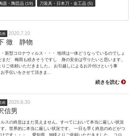
器・陶芸品 (19)
刀装具・日本刀・金工品 (5)
2020.7.10
絵画
下 徹 静物
・・新型コロナウィルス・・・ 地球は一体どうなっているのでしょ
まだまだ 梅雨も続きそうですし 身の安全は守りたいと思います。
よりご依頼いただきました。 お引越しによるお片付けという事
お手伝いをさせて頂きま...
続きを読む
2020.6.30
絵画
黒沢信男
ィルスの終息はまだ見えません。すべてにおいて本当に厳しい状況
ます。世界的に本当に厳しい状況です。 一日も早く終息のめどがつ
だけです・・・ 愛知県 Ⅿ様よりご依頼いただきました。 コロ