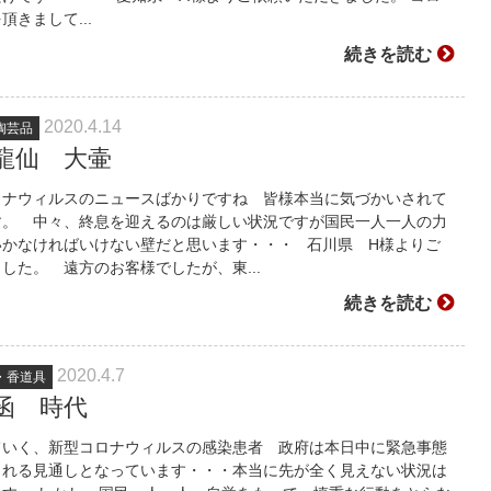
きまして...
続きを読む
2020.4.14
陶芸品
龍仙 大壷
ロナウィルスのニュースばかりですね 皆様本当に気づかいされて
す。 中々、終息を迎えるのは厳しい状況ですが国民一人一人の力
いかなければいけない壁だと思います・・・ 石川県 H様よりご
した。 遠方のお客様でしたが、東...
続きを読む
2020.4.7
・香道具
銭函 時代
ていく、新型コロナウィルスの感染患者 政府は本日中に緊急事態
される見通しとなっています・・・本当に先が全く見えない状況は