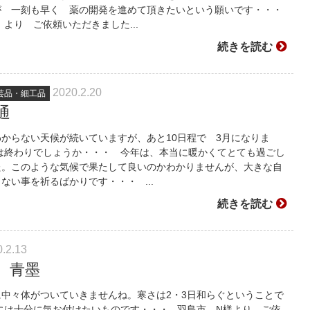
が 一刻も早く 薬の開発を進めて頂きたいという願いです・・・
より ご依頼いただきました...
続きを読む
2020.2.20
芸品・細工品
通
からない天候が続いていますが、あと10日程で 3月になりま
冬は終わりでしょうか・・・ 今年は、本当に暖かくてとても過ごし
た。このような気候で果たして良いのかわかりませんが、大きな自
ない事を祈るばかりです・・・ ...
続きを読む
.2.13
 青墨
中々体がついていきませんね。寒さは2・3日和らぐということで
には十分に気お付けたいものです・・・ 羽島市 N様より ご依