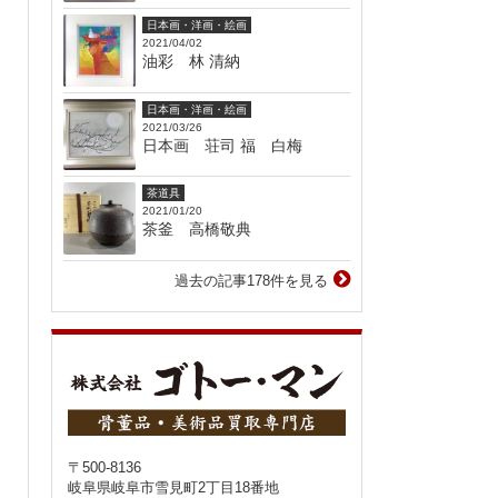
日本画・洋画・絵画
2021/04/02
油彩 林 清納
日本画・洋画・絵画
2021/03/26
日本画 荘司 福 白梅
茶道具
2021/01/20
茶釜 高橋敬典
過去の記事178件を見る
〒500-8136
岐阜県岐阜市雪見町2丁目18番地