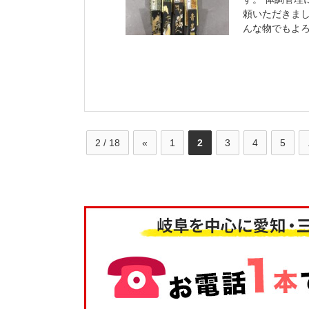
頼いただきま
んな物でもよろ
2 / 18
«
1
2
3
4
5