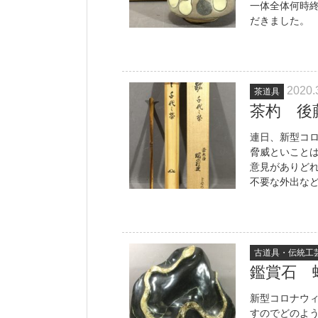
一体全体何時
だきました。 
2020.
茶道具
茶杓 後
連日、新型コ
脅威といこと
意見がありど
不要な外出など
古道具・伝統工
鑑賞石 
新型コロナウ
すのでどのよ