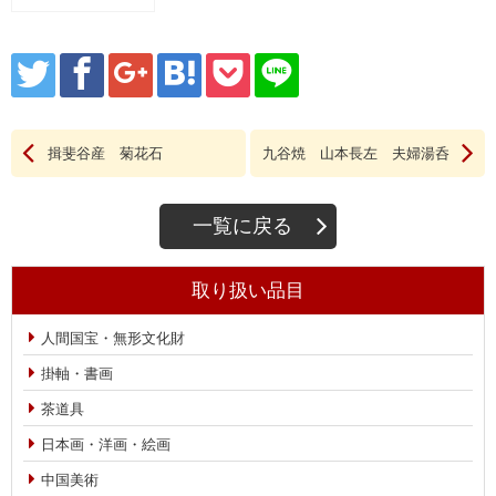
揖斐谷産 菊花石
九谷焼 山本長左 夫婦湯呑
一覧に戻る
取り扱い品目
人間国宝・無形文化財
掛軸・書画
茶道具
日本画・洋画・絵画
中国美術