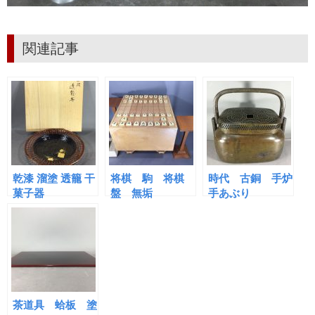
関連記事
乾漆 溜塗 透籠 干
将棋 駒 将棋
時代 古銅 手炉
菓子器
盤 無垢
手あぶり
茶道具 蛤板 塗