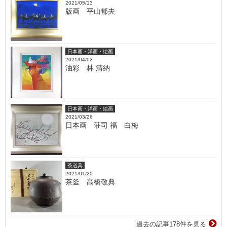
2021/05/13
版画 平山郁夫
日本画・洋画・絵画
2021/04/02
油彩 林 清納
日本画・洋画・絵画
2021/03/26
日本画 荘司 福 白梅
茶道具
2021/01/20
茶釜 高橋敬典
過去の記事178件を見る