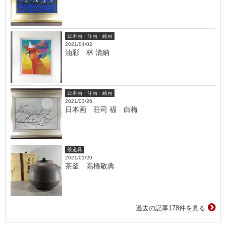
日本画・洋画・絵画
2021/04/02
油彩 林 清納
日本画・洋画・絵画
2021/03/26
日本画 荘司 福 白梅
茶道具
2021/01/20
茶釜 高橋敬典
過去の記事178件を見る