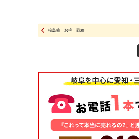
輪島塗 お椀 蒔絵