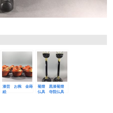
漆芸 お椀 金蒔
菊燈 黒漆菊燈
絵
仏具 寺院仏具