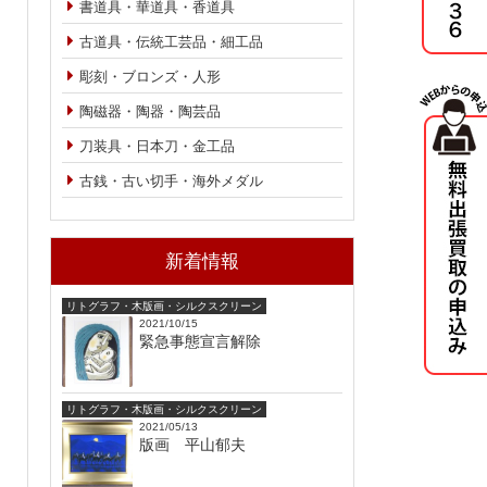
書道具・華道具・香道具
古道具・伝統工芸品・細工品
彫刻・ブロンズ・人形
陶磁器・陶器・陶芸品
刀装具・日本刀・金工品
古銭・古い切手・海外メダル
新着情報
リトグラフ・木版画・シルクスクリーン
2021/10/15
緊急事態宣言解除
リトグラフ・木版画・シルクスクリーン
2021/05/13
版画 平山郁夫