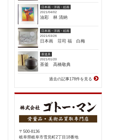
日本画・洋画・絵画
2021/04/02
油彩 林 清納
日本画・洋画・絵画
2021/03/26
日本画 荘司 福 白梅
茶道具
2021/01/20
茶釜 高橋敬典
過去の記事178件を見る
〒500-8136
岐阜県岐阜市雪見町2丁目18番地