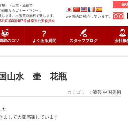
古屋）・三重・滋賀で
の買取ならゴトー・マンへ。
致します。出張買取無料で致します。
5ヶ国語に対応しています。
31010000487号 岐阜県公安委員会
買取のコツ
よくある質問
スタッフブログ
会社概
国山水 壷 花瓶
カテゴリー
漆芸
中国美術
した
きまして大変感謝しています