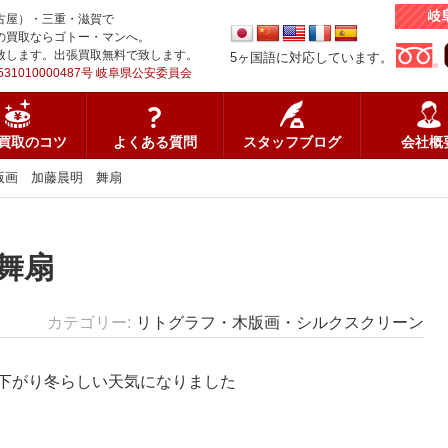
古屋）・三重・滋賀で
の買取ならゴトー・マンへ。
致します。出張買取無料で致します。
5ヶ国語に対応しています。
31010000487号 岐阜県公安委員会
買取のコツ
よくある質問
スタッフブログ
会社概
版画 加藤晨明 舞扇
舞扇
カテゴリー
リトグラフ・木版画・シルクスクリーン
下がり冬らしい天気になりました