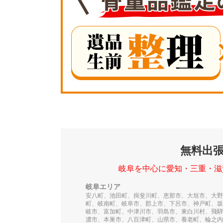
無料出
岐阜を中心に愛知・三重・滋
岐阜エリア
安八町、池田町、揖斐川町、恵那市、大垣市、大野
町、岐南町、岐阜市、郡上市、下呂市、神戸町、坂
岐市、富加町、中津川市、羽島市、東白川村、飛騨
濃市、本巣市、八百津町、山県市、養老町、輪之内