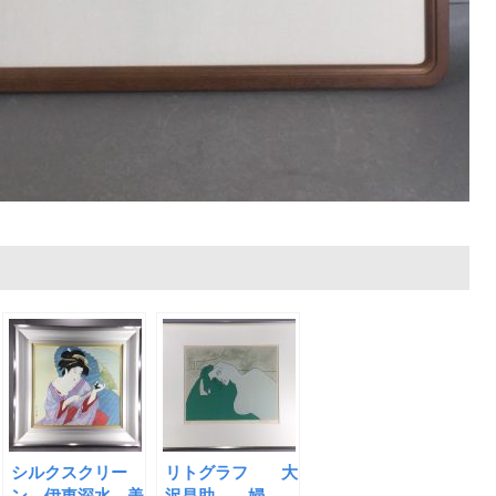
シルクスクリー
リトグラフ 大
ン 伊東深水 美
沢昌助 婦