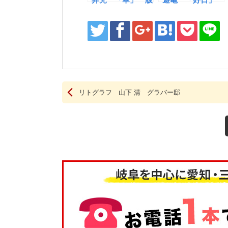
画
リトグラフ 山下 清 グラバー邸