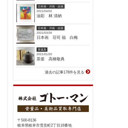
日本画・洋画・絵画
2021/04/02
油彩 林 清納
日本画・洋画・絵画
2021/03/26
日本画 荘司 福 白梅
茶道具
2021/01/20
茶釜 高橋敬典
過去の記事178件を見る
〒500-8136
岐阜県岐阜市雪見町2丁目18番地