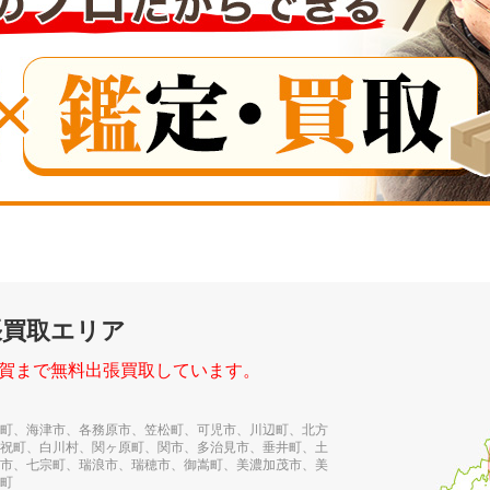
張買取エリア
賀まで無料出張買取しています。
町、海津市、各務原市、笠松町、可児市、川辺町、北方
祝町、白川村、関ヶ原町、関市、多治見市、垂井町、土
市、七宗町、瑞浪市、瑞穂市、御嵩町、美濃加茂市、美
町