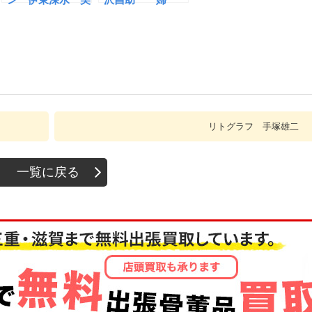
人画
人
リトグラフ 手塚雄二
一覧に戻る