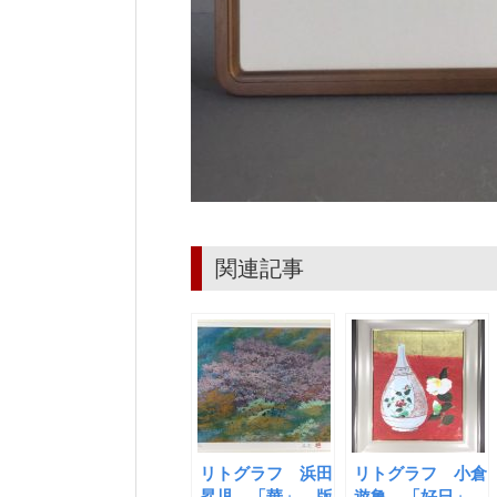
関連記事
リトグラフ 浜田
リトグラフ 小倉
昇児 「華」 版
遊亀 「好日」