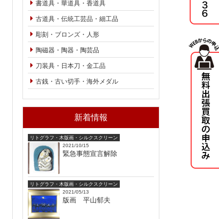
書道具・華道具・香道具
古道具・伝統工芸品・細工品
彫刻・ブロンズ・人形
陶磁器・陶器・陶芸品
刀装具・日本刀・金工品
古銭・古い切手・海外メダル
新着情報
リトグラフ・木版画・シルクスクリーン
2021/10/15
緊急事態宣言解除
リトグラフ・木版画・シルクスクリーン
2021/05/13
版画 平山郁夫